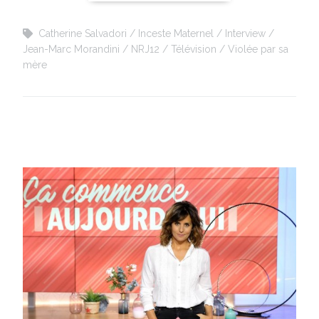
Catherine Salvadori
Inceste Maternel
Interview
Jean-Marc Morandini
NRJ12
Télévision
Violée par sa
mère